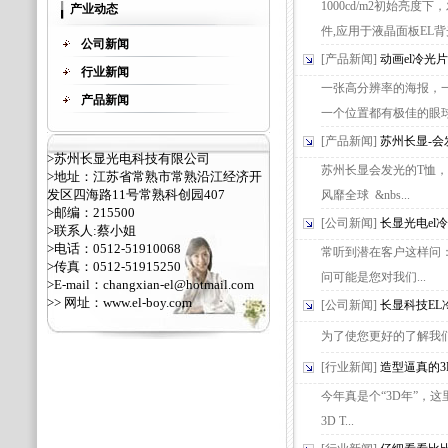
1000cd/m2初始亮度
产业动态
件,应用于液晶面板EL背光
公司新闻
[产品新闻]
动画el冷光片
行业新闻
一张高分辨率的海报，
产品新闻
一个位置都有极佳的眼球吸
[产品新闻]
苏州长显-会
>苏州长显光电科技有限公司
苏州长显会发光的T恤，
>地址：江苏省常熟市常熟沿江经济开
发区四海路11号常熟科创园407
风靡全球 &nbs...
>邮编：215500
[公司新闻]
长显光电el
>联系人:蔡小姐
>电话：0512-51910068
常听到潜在客户这样问：
>传真：0512-51915250
问可能是您对我们...
>E-mail：changxian-el@hotmail.com
>> 网址：
www.el-boy.com
[公司新闻]
长显科技E
为了使您更好的了解我们长
[行业新闻]
造型逼真的3
今年真是个“3D年”，这
3D T...