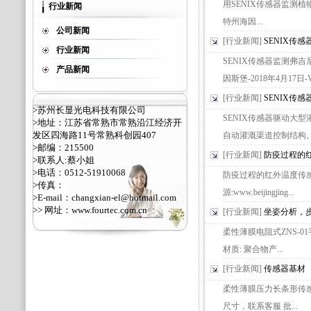
用SENIX传感器监测植
行业新闻
特州海因...
公司新闻
[行业新闻]
SENIX传
行业新闻
SENIX传感器监测弗
产品新闻
因斯堡-2018年4月17日-Va
[行业新闻]
SENIX传
>苏州长显光电科技有限公司
SENIX传感器驱动大
>地址：江苏省常熟市常熟沿江经济开
发区四海路11号常熟科创园407
自动灌溉渠道控制结构。 
>邮编：215500
[行业新闻]
防疫过程的
>联系人:蔡小姐
>电话：0512-51910068
防疫过程的红外温度传感器技术
>传真：
源:www.beijingjing...
>E-mail：changxian-el@hotmail.com
>> 网址：
www.fourtec.com.cn
[行业新闻]
坐姿分析，
柔性薄膜电阻式ZNS-01
材质: 聚合物产...
[行业新闻]
传感器基材
柔性薄膜压力长条形传感器S
尺寸，联系客服 批...