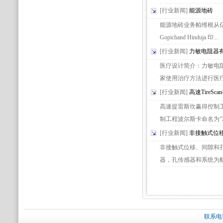
[行业新闻]
能源地砖
能源地砖业务帕维根从亿
Gopichand Hinduja 印...
[行业新闻]
力敏电阻器
医疗设计简介：力敏电
家使用治疗方法进行医疗
[行业新闻]
高速TireS
高速提雷斯坎赢得控制
制工程波尔斯卡命名为“201
[行业新闻]
非接触式位
非接触式位移、间隙和孔测
器，孔传感器和系统为航空
联系电话