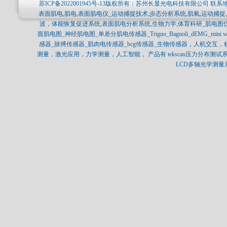
苏ICP备2022001945号-13
版权所有：苏州长显光电科技有限公司 联系地
表面肌电,肌电,表面肌电仪_运动捕捉技术,步态分析系统,肌氧,运动捕
波，体能恢复促进系统,表面肌电分析系统,生物力学,体育科研_肌电图
面肌电图_神经肌电图_单差分肌电传感器_Trigno_Bagnoli_dEMG_min
感器_脉搏传感器_肌肉电传感器_bcg传感器_生物传感器，人机交互
测量，激光应用，力学测量，人工智能， 产品有 tekscan压力分布测试系统，SP
LCD多轴光学测量系