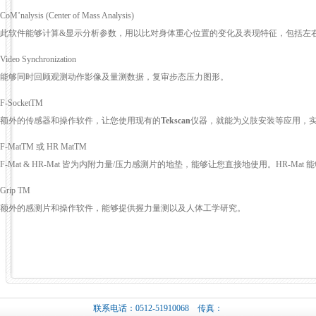
CoM’nalysis (Center of Mass Analysis)
此软件能够计算&显示分析参数，用以比对身体重心位置的变化及表现特征，包括左
Video Synchronization
能够同时回顾观测动作影像及量测数据，复审步态压力图形。
F-SocketTM
额外的传感器和操作软件，让您使用现有的
Tekscan
仪器，就能为义肢安装等应用，
F-MatTM 或 HR MatTM
F-Mat & HR-Mat 皆为内附力量/压力感测片的地垫，能够让您直接地使用。HR-M
Grip TM
额外的感测片和操作软件，能够提供握力量测以及人体工学研究。
联系电话：0512-51910068 传真：