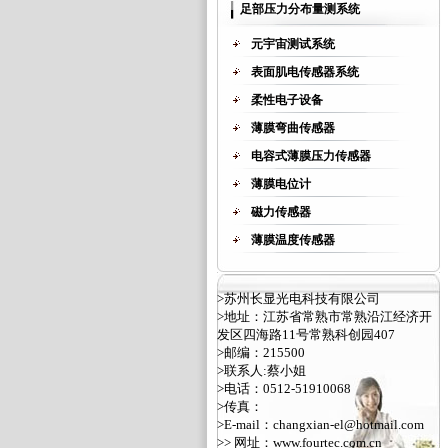
足部压力分布量测系统
元宇宙测试系统
表面肌电传感器系统
柔性电子设备
薄膜弯曲传感器
电容式薄膜压力传感器
薄膜电位计
磁力传感器
薄膜温度传感器
>苏州长显光电科技有限公司
>地址：江苏省常熟市常熟沿江经济开
发区四海路11号常熟科创园407
>邮编：215500
>联系人:蔡小姐
>电话：0512-51910068
>传真：
>E-mail：changxian-el@hotmail.com
>> 网址：
www.fourtec.com.cn