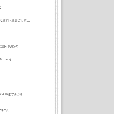
式
力量实际量测进行校正
z
其它范围可供选择)
 0.15mm)
CII格式输出等。
作比较。