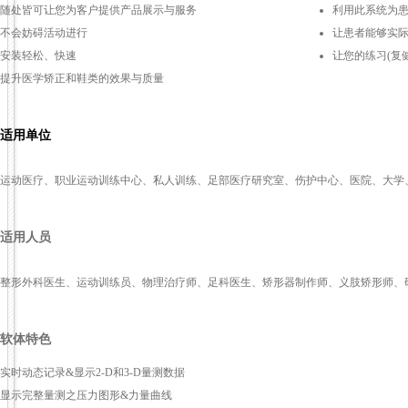
随处皆可让您为客户提供产品展示与服务
利用此系统为
不会妨碍活动进行
让患者能够实
安装轻松、快速
让您的练习(复
提升医学矫正和鞋类的效果与质量
适用单位
运动医疗、职业运动训练中心、私人训练、足部医疗研究室、伤护中心、医院、大学
适用人员
整形外科医生、运动训练员、物理治疗师、足科医生、矫形器制作师、义肢矫形师、
软体特色
实时动态记录&显示2-D和3-D量测数据
显示完整量测之压力图形&力量曲线