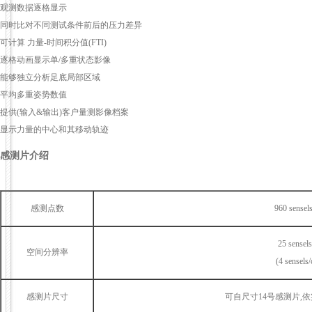
观测数据逐格显示
同时比对不同测试条件前后的压力差异
可计算 力量-时间积分值(FTI)
逐格动画显示单/多重状态影像
能够独立分析足底局部区域
平均多重姿势数值
提供(输入&输出)客户量测影像档案
显示力量的中心和其移动轨迹
感测片介绍
感测点数
960 sensels
25 sensels
空间分辨率
(4 sensels
感测片尺寸
可自尺寸14号感测片,