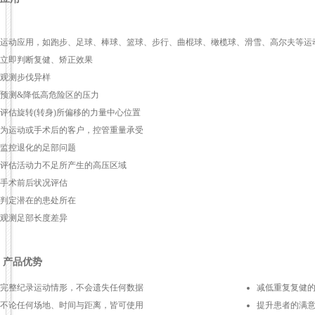
运动应用，如跑步、足球、棒球、篮球、步行、曲棍球、橄榄球、滑雪、高尔夫等运
立即判断复健、矫正效果
观测步伐异样
预测&降低高危险区的压力
评估旋转(转身)所偏移的力量中心位置
为运动或手术后的客户，控管重量承受
监控退化的足部问题
评估活动力不足所产生的高压区域
手术前后状况评估
判定潜在的患处所在
观测足部长度差异
产品优势
完整纪录运动情形，不会遗失任何数据
减低重复复健
不论任何场地、时间与距离，皆可使用
提升患者的满