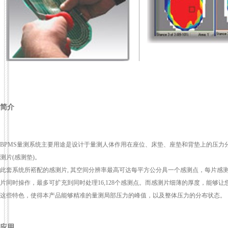
简介
BPMS量测系统主要用途是设计于量测人体作用在座位、床垫、座垫和背垫上的压力
测片(感测垫)。
此套系统所褡配的感测片, 其空间分辨率最高可达每平方公分具一个感测点，每片感测
片同时操作，最多可扩充到同时处理16,128个感测点。而感测片细薄的厚度，能够
这些特色，使得本产品能够精准的量测局部压力的峰值，以及整体压力的分布状态。
应用