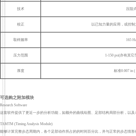
技术
压阻
校正
以已知力量的应用，或控制
取样频率
165 H
压力范围
1-150 psi(亦有
厚度
标准0.007 in (
可选购之附加模块
Research Software
这套软件提供了更近一步的分析功能，如额外的曲线绘图、足部结构局部分析，以及AS
TAMTM (Timing Analysis Module)
能够计算完整步态周期内，各个足部动作所占的的时间百分比，并与正常的步态情形