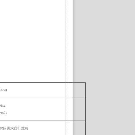
/foot
/in2
/cm2)
依实际需求自行裁剪