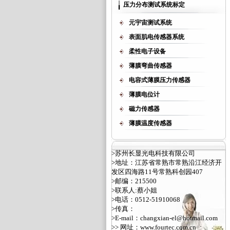
压力分布测试系统标定
元宇宙测试系统
表面肌电传感器系统
柔性电子设备
薄膜弯曲传感器
电容式薄膜压力传感器
薄膜电位计
磁力传感器
薄膜温度传感器
>苏州长显光电科技有限公司
>地址：江苏省常熟市常熟沿江经济开
发区四海路11号常熟科创园407
>邮编：215500
>联系人:蔡小姐
>电话：0512-51910068
>传真：
>E-mail：changxian-el@hotmail.com
>> 网址：
www.fourtec.com.cn