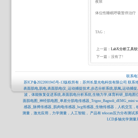
夜班
体位性睡眠呼吸暂停治疗
TAG：
上一篇：
LabX分析工具
下一篇：没有了!
联系电话
苏ICP备2022001945号-13
版权所有：苏州长显光电科技有限公司 联系地
表面肌电,肌电,表面肌电仪_运动捕捉技术,步态分析系统,肌氧,运动捕
波，体能恢复促进系统,表面肌电分析系统,生物力学,体育科研_肌电图
面肌电图_神经肌电图_单差分肌电传感器_Trigno_Bagnoli_dEMG_min
感器_脉搏传感器_肌肉电传感器_bcg传感器_生物传感器，人机交互
测量，激光应用，力学测量，人工智能， 产品有 tekscan压力分布测试系统，SP
LCD多轴光学测量系