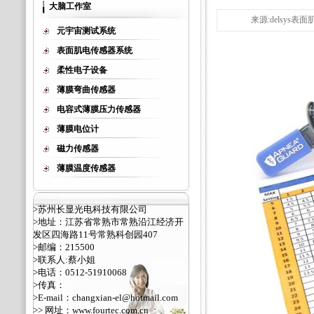
大脑工作室
来源:delsys表面
元宇宙测试系统
表面肌电传感器系统
柔性电子设备
薄膜弯曲传感器
电容式薄膜压力传感器
薄膜电位计
磁力传感器
薄膜温度传感器
>苏州长显光电科技有限公司
>地址：江苏省常熟市常熟沿江经济开
发区四海路11号常熟科创园407
>邮编：215500
>联系人:蔡小姐
>电话：0512-51910068
>传真：
>E-mail：changxian-el@hotmail.com
>> 网址：
www.fourtec.com.cn