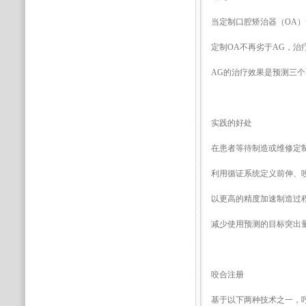
当定制口腔矫治器（OA）
定制OA不再劣于AG，治
AG的治疗效果是预测三个
实践的好处
在患者等待制造或维修定
利用循证系统定义前伸、咬合和
以更高的精度加速制造过
减少使用预测的目标突出
咬合注册
基于以下两种技术之一，