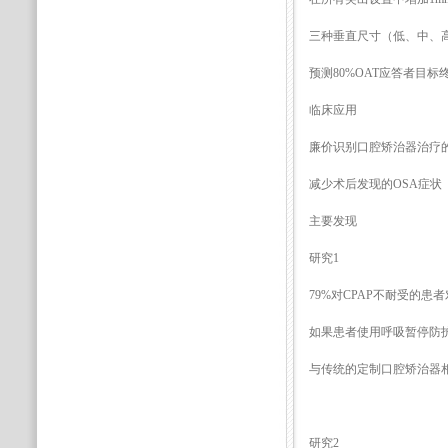
三种垂直尺寸（低、中、
预测80%OAT应答者目标
临床应用
廉价识别口腔矫治器治疗
减少术后发现的OSA症状
主要发现
研究1
79%对CPAP不耐受的
如果患者使用呼吸暂停防护装
与传统的定制口腔矫治器相比
研究2