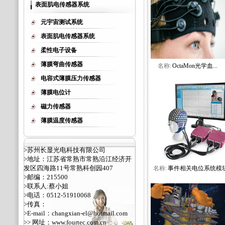
表面肌电传感器系统
元宇宙测试系统
表面肌电传感器系统
柔性电子设备
薄膜弯曲传感器
名称:
OctaMon光学血...
电容式薄膜压力传感器
薄膜电位计
磁力传感器
薄膜温度传感器
>苏州长显光电科技有限公司
>地址：江苏省常熟市常熟沿江经济开
发区四海路11号常熟科创园407
名称:
事件相关电位系统模
>邮编：215500
>联系人:蔡小姐
>电话：0512-51910068
>传真：
>E-mail：changxian-el@hotmail.com
>> 网址：
www.fourtec.com.cn