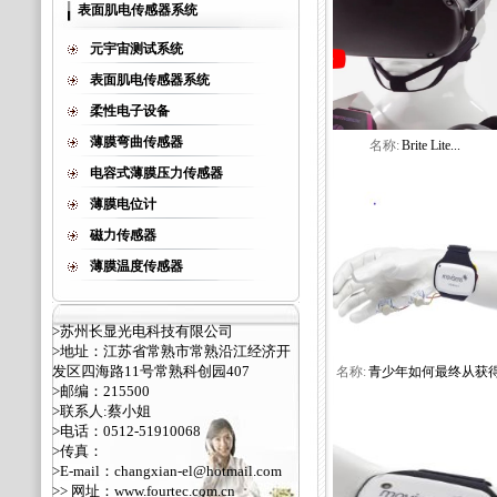
表面肌电传感器系统
元宇宙测试系统
表面肌电传感器系统
柔性电子设备
薄膜弯曲传感器
名称:
Brite Lite...
电容式薄膜压力传感器
薄膜电位计
磁力传感器
薄膜温度传感器
>苏州长显光电科技有限公司
>地址：江苏省常熟市常熟沿江经济开
发区四海路11号常熟科创园407
名称:
青少年如何最终从获得.
>邮编：215500
>联系人:蔡小姐
>电话：0512-51910068
>传真：
>E-mail：changxian-el@hotmail.com
>> 网址：
www.fourtec.com.cn