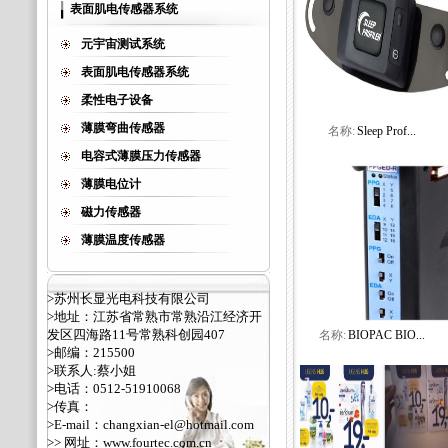
表面肌电传感器系统
元宇宙测试系统
表面肌电传感器系统
柔性电子设备
薄膜弯曲传感器
名称:
Sleep Prof...
电容式薄膜压力传感器
薄膜电位计
磁力传感器
薄膜温度传感器
>苏州长显光电科技有限公司
>地址：江苏省常熟市常熟沿江经济开
发区四海路11号常熟科创园407
名称:
BIOPAC BIO...
>邮编：215500
>联系人:蔡小姐
>电话：0512-51910068
>传真：
>E-mail：changxian-el@hotmail.com
>> 网址：
www.fourtec.com.cn